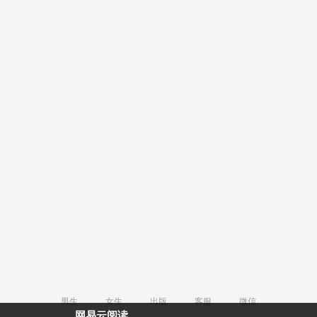
男生
女生
出版
客服
微信
网易云阅读