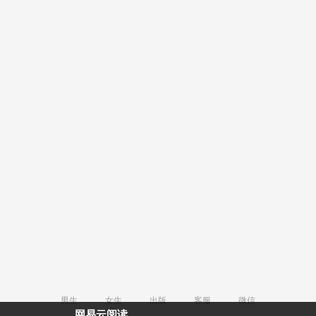
男生
女生
出版
客服
微信
网易云阅读