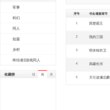
军事
序号
书名/最新章节
科幻
西楚霸王
1
同人
我的三国
2
短篇
乡村
明末锦衣卫
3
终结者2游戏同人
风啸长河
4
收藏榜
日
月
周
天引波澜北麟
5