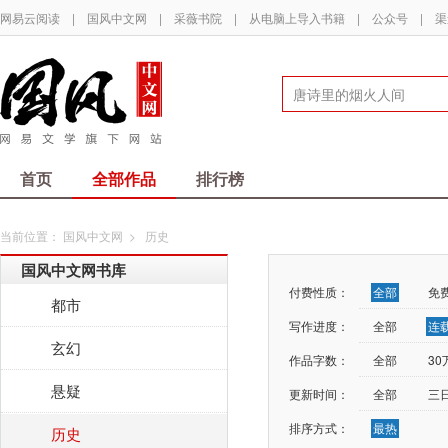
网易云阅读
|
国风中文网
|
采薇书院
|
从电脑上导入书籍
|
公众号
|
渠
首页
全部作品
排行榜
当前位置：
国风中文网
>
历史
国风中文网书库
付费性质：
全部
免
都市
写作进度：
全部
连
玄幻
作品字数：
全部
3
悬疑
更新时间：
全部
三
排序方式：
最热
历史