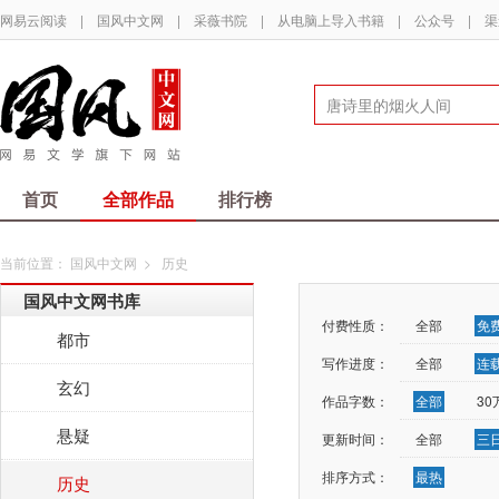
网易云阅读
|
国风中文网
|
采薇书院
|
从电脑上导入书籍
|
公众号
|
渠
首页
全部作品
排行榜
当前位置：
国风中文网
>
历史
国风中文网书库
付费性质：
全部
免
都市
写作进度：
全部
连
玄幻
作品字数：
全部
3
悬疑
更新时间：
全部
三
排序方式：
最热
历史