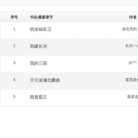
序号
书名/最新章节
作者
明末锦衣卫
洛伦
1
风啸长河
长河一
2
我的三国
水***
3
天引波澜北麟曲
莲荒道
4
西楚霸王
孤君
5