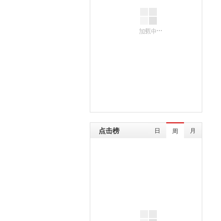
点击榜
日
月
周