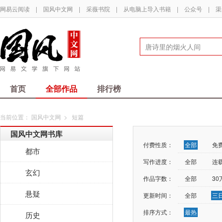
网易云阅读
|
国风中文网
|
采薇书院
|
从电脑上导入书籍
|
公众号
|
渠
首页
全部作品
排行榜
当前位置：
国风中文网
>
短篇
国风中文网书库
付费性质：
全部
免
都市
写作进度：
全部
连
玄幻
作品字数：
全部
3
悬疑
更新时间：
全部
三
排序方式：
最热
历史