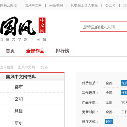
网易云阅读
|
国风中文网
|
采薇书院
|
从电脑上导入书籍
|
公众号
|
渠
首页
全部作品
排行榜
当前位置：
国风中文网
>
短篇
国风中文网书库
付费性质：
全部
免
都市
写作进度：
全部
连
玄幻
作品字数：
全部
3
悬疑
更新时间：
全部
三
排序方式：
最热
历史