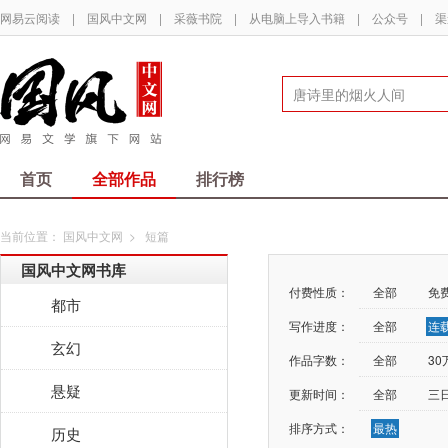
网易云阅读
|
国风中文网
|
采薇书院
|
从电脑上导入书籍
|
公众号
|
渠
首页
全部作品
排行榜
当前位置：
国风中文网
>
短篇
国风中文网书库
付费性质：
全部
免
都市
写作进度：
全部
连
玄幻
作品字数：
全部
3
悬疑
更新时间：
全部
三
排序方式：
最热
历史