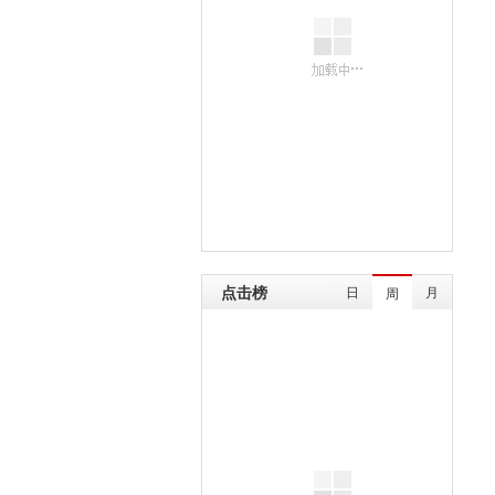
点击榜
日
月
周