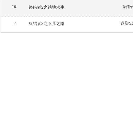
终结者2之绝地求生
琳师
16
终结者2之不凡之路
我是吃
17