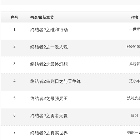
序号
书名/最新章节
作者
终结者2之维和行动
一世
1
终结者2之一发入魂
正经的
2
终结者2之最终幻想
风起
3
终结者2审判日之与天争锋
范小
4
终结者2之最强兵王
洗礼先
5
终结者2之勇者无畏
目分
6
终结者2之真实世界
钧朗一
7