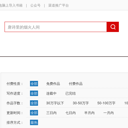
电脑上导入书籍
|
公众号
|
渠道推广平台
付费性质：
全部
免费作品
付费作品
写作进度：
全部
连载中
已完结
作品字数：
全部
30万字以下
30-50万字
50-100万字
1
更新时间：
全部
三日内
七日内
半月内
一月内
排序方式：
最热