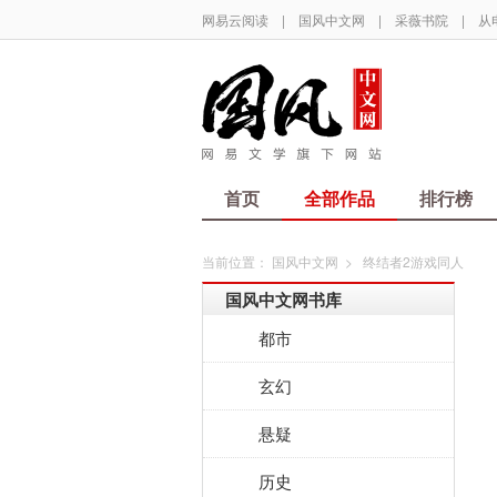
网易云阅读
|
国风中文网
|
采薇书院
|
从
首页
全部作品
排行榜
当前位置：
国风中文网
>
终结者2游戏同人
国风中文网书库
都市
玄幻
悬疑
历史