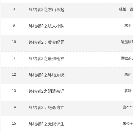
终结者2之东山再起
独楼一
8
终结者2之坑人小队
末学
9
终结者2：黄金纪元
笔墨馥
10
终结者2之最强枪神
微微茶
11
终结者2之终结系统
未灼
12
终结者2之消遣杂记
客听
13
终结者2：绝命逃亡
那****
14
终结者2之无限求生
朱公
15