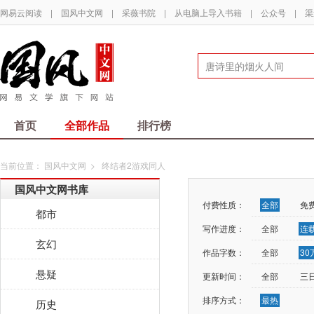
网易云阅读
|
国风中文网
|
采薇书院
|
从电脑上导入书籍
|
公众号
|
渠
首页
全部作品
排行榜
当前位置：
国风中文网
>
终结者2游戏同人
国风中文网书库
付费性质：
全部
免
都市
写作进度：
全部
连
玄幻
作品字数：
全部
3
悬疑
更新时间：
全部
三
排序方式：
最热
历史