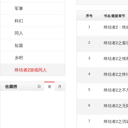
军事
序号
书名/最新章节
科幻
终结者2：绝
1
同人
终结者2之最
2
短篇
乡村
终结者2之维
3
终结者2游戏同人
终结者2之终
4
收藏榜
日
月
周
终结者2之不
5
终结者2之无
6
终结者2之消
7