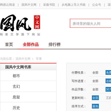
网易云阅读
|
国风中文网
|
采薇书院
|
从电脑上导入书籍
|
公众号
|
渠
首页
全部作品
排行榜
当前位置：
国风中文网
>
军事
国风中文网书库
付费性质：
全部
免
都市
写作进度：
全部
连
玄幻
作品字数：
全部
3
悬疑
更新时间：
全部
三
排序方式：
最热
历史