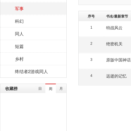
军事
序号
书名/最新章节
科幻
特战风云
1
同人
绝密机关
2
短篇
乡村
原版中国神话
3
终结者2游戏同人
远逝的记忆
4
收藏榜
日
月
周