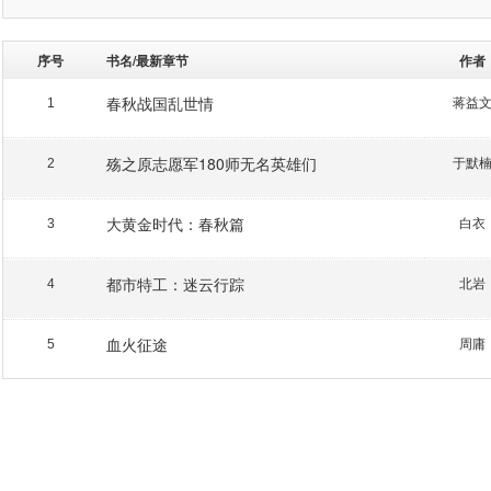
序号
书名/最新章节
作者
春秋战国乱世情
蒋益
1
殇之原志愿军180师无名英雄们
于默
2
大黄金时代：春秋篇
白衣
3
都市特工：迷云行踪
北岩
4
血火征途
周庸
5