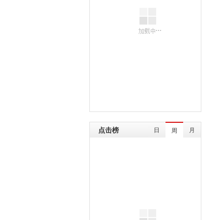
点击榜
日
月
周