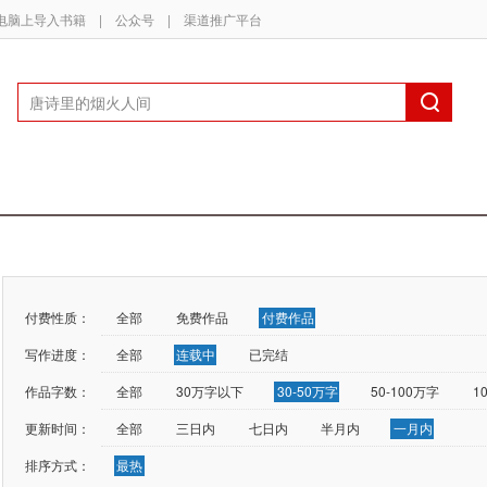
电脑上导入书籍
|
公众号
|
渠道推广平台
付费性质：
全部
免费作品
付费作品
写作进度：
全部
连载中
已完结
作品字数：
全部
30万字以下
30-50万字
50-100万字
1
更新时间：
全部
三日内
七日内
半月内
一月内
排序方式：
最热