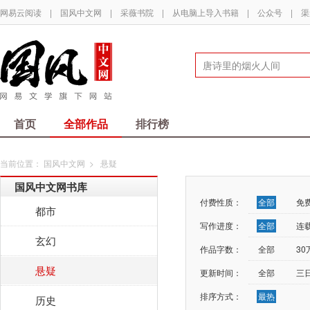
网易云阅读
|
国风中文网
|
采薇书院
|
从电脑上导入书籍
|
公众号
|
渠
首页
全部作品
排行榜
当前位置：
国风中文网
>
悬疑
国风中文网书库
付费性质：
全部
免
都市
写作进度：
全部
连
玄幻
作品字数：
全部
3
悬疑
更新时间：
全部
三
排序方式：
最热
历史