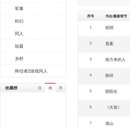
军事
序号
书名/最新章节
科幻
斩阴
1
同人
悬案
2
短篇
乡村
南方来的人
3
终结者2游戏同人
陈经
4
收藏榜
日
月
周
阴阳生
5
《天算》
6
诡山
7