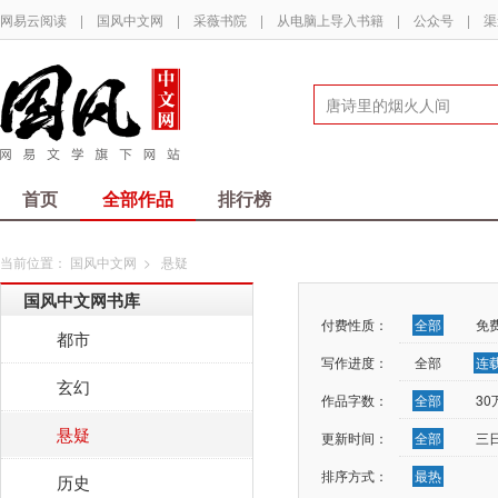
网易云阅读
|
国风中文网
|
采薇书院
|
从电脑上导入书籍
|
公众号
|
渠
首页
全部作品
排行榜
当前位置：
国风中文网
>
悬疑
国风中文网书库
付费性质：
全部
免
都市
写作进度：
全部
连
玄幻
作品字数：
全部
3
悬疑
更新时间：
全部
三
排序方式：
最热
历史