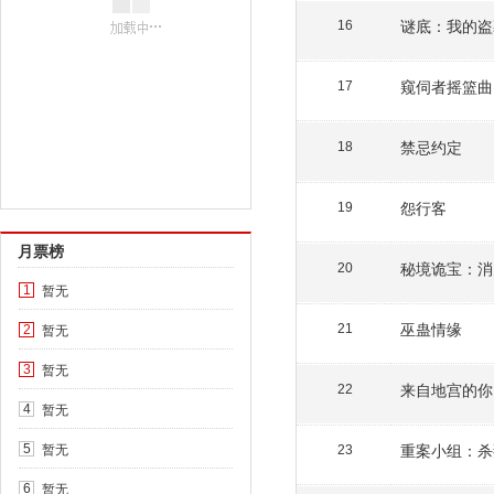
谜底：我的盗
16
窥伺者摇篮曲
17
禁忌约定
18
怨行客
19
月票榜
秘境诡宝：消
20
暂无
1
巫蛊情缘
暂无
21
2
暂无
3
来自地宫的你
22
暂无
4
暂无
重案小组：杀
5
23
暂无
6