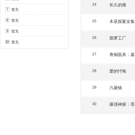
长久的痛
24
暂无
7
暂无
8
木巫探案全集
25
暂无
9
噩梦工厂
26
暂无
10
青铜面具：墓
27
爱的忏悔
28
六菱镜
29
最强神探：罪
30