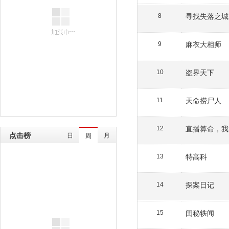
寻找失落之城
8
麻衣大相师
9
盗界天下
10
天命捞尸人
11
直播算命，我
12
点击榜
日
月
周
特高科
13
探案日记
14
闺秘轶闻
15