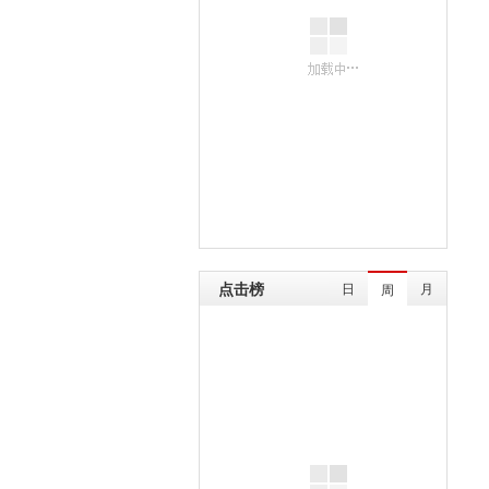
点击榜
日
月
周