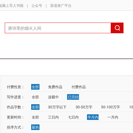
电脑上导入书籍
|
公众号
|
渠道推广平台
付费性质：
全部
免费作品
付费作品
写作进度：
全部
连载中
已完结
作品字数：
全部
30万字以下
30-50万字
50-100万字
1
更新时间：
全部
三日内
七日内
半月内
一月内
排序方式：
最热