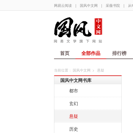
网易云阅读
|
国风中文网
|
采薇书院
|
从
首页
全部作品
排行榜
当前位置：
国风中文网
>
悬疑
国风中文网书库
都市
玄幻
悬疑
历史