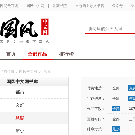
网易云阅读
|
国风中文网
|
采薇书院
|
从电脑上导入书籍
|
公众号
|
渠
首页
全部作品
排行榜
当前位置：
国风中文网
>
悬疑
国风中文网书库
付费性质：
全部
免
都市
写作进度：
全部
连
玄幻
作品字数：
全部
3
悬疑
更新时间：
全部
三
排序方式：
最热
历史