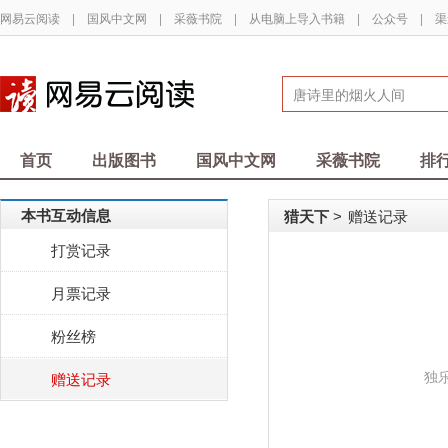
网易云阅读
|
国风中文网
|
采薇书院
|
从电脑上导入书籍
|
公众号
|
渠
首页
出版图书
国风中文网
采薇书院
排
本书互动信息
猎天下
赠送记录
>
打赏记录
月票记录
粉丝榜
独
赠送记录