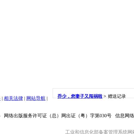
>
乔少，您妻子又闯祸啦
赠送记录
务
|
相关法律
|
网站导航
|
6
网络出版服务许可证（总）网出证（粤）字第030号 信息网络传
工业和信息化部备案管理系统网