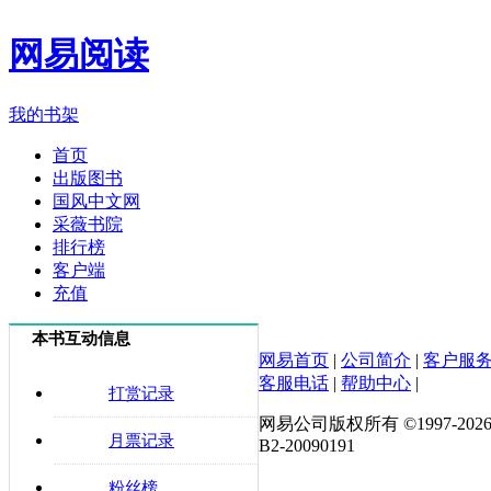
网易阅读
我的书架
首页
出版图书
国风中文网
采薇书院
排行榜
客户端
充值
本书互动信息
网易首页
|
公司简介
|
客户服
客服电话
|
帮助中心
|
打赏记录
网易公司版权所有 ©1997-
202
月票记录
B2-20090191
粉丝榜