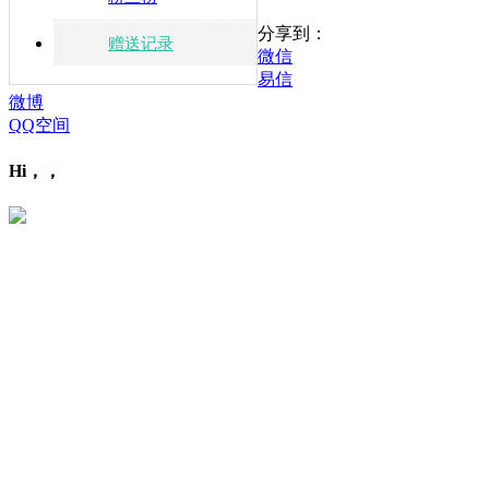
分享到：
赠送记录
微信
易信
微博
QQ空间
Hi，，