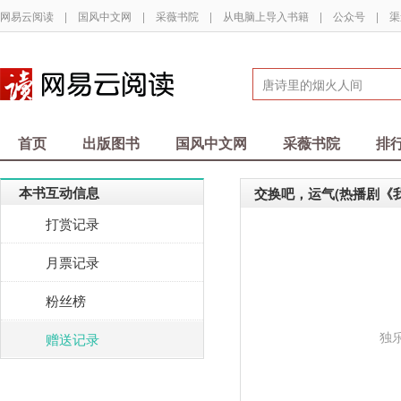
网易云阅读
|
国风中文网
|
采薇书院
|
从电脑上导入书籍
|
公众号
|
渠
首页
出版图书
国风中文网
采薇书院
排
本书互动信息
交换吧，运气(热播剧《
打赏记录
月票记录
粉丝榜
独
赠送记录