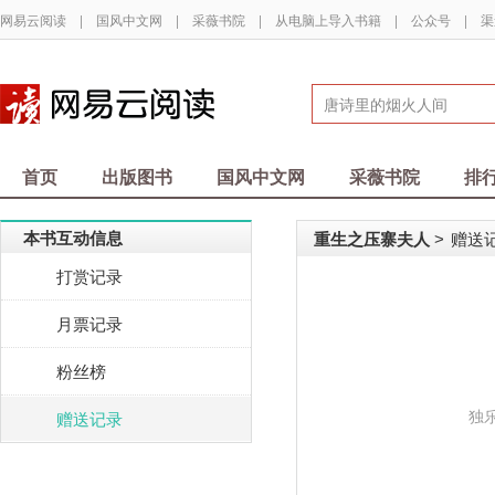
网易云阅读
|
国风中文网
|
采薇书院
|
从电脑上导入书籍
|
公众号
|
渠
首页
出版图书
国风中文网
采薇书院
排
本书互动信息
重生之压寨夫人
赠送
>
打赏记录
月票记录
粉丝榜
独
赠送记录