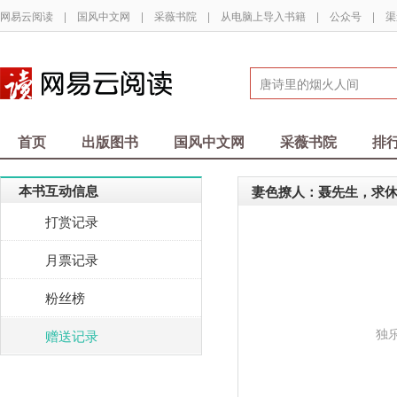
网易云阅读
|
国风中文网
|
采薇书院
|
从电脑上导入书籍
|
公众号
|
渠
首页
出版图书
国风中文网
采薇书院
排
本书互动信息
妻色撩人：聂先生，求
打赏记录
月票记录
粉丝榜
独
赠送记录