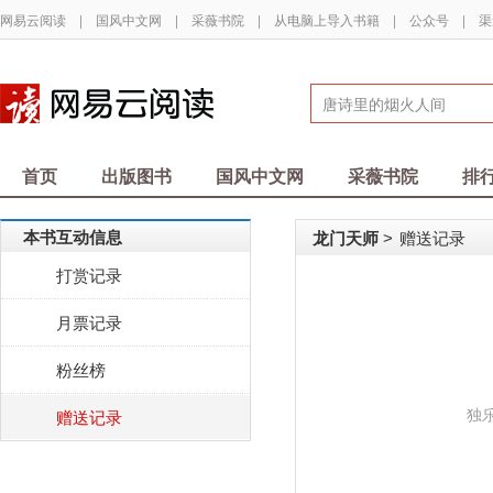
网易云阅读
|
国风中文网
|
采薇书院
|
从电脑上导入书籍
|
公众号
|
渠
首页
出版图书
国风中文网
采薇书院
排
本书互动信息
龙门天师
赠送记录
>
打赏记录
月票记录
粉丝榜
独
赠送记录