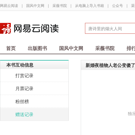
网易云阅读
|
国风中文网
|
采薇书院
|
从电脑上导入书籍
|
公众号
|
渠
首页
出版图书
国风中文网
采薇书院
排
本书互动信息
新婚夜植物人老公变傻
打赏记录
月票记录
粉丝榜
独
赠送记录