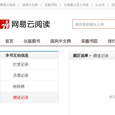
网易云阅读
|
国风中文网
|
采薇书院
|
从电脑上导入书籍
|
公众号
|
渠
首页
出版图书
国风中文网
采薇书院
排
本书互动信息
藏区诡事
赠送记录
>
打赏记录
月票记录
粉丝榜
独
赠送记录