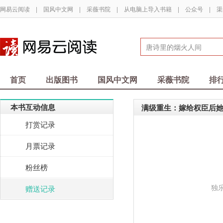
网易云阅读
|
国风中文网
|
采薇书院
|
从电脑上导入书籍
|
公众号
|
渠
首页
出版图书
国风中文网
采薇书院
排
本书互动信息
满级重生：嫁给权臣后
打赏记录
月票记录
粉丝榜
独
赠送记录