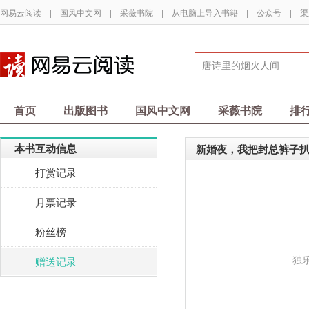
网易云阅读
|
国风中文网
|
采薇书院
|
从电脑上导入书籍
|
公众号
|
渠
首页
出版图书
国风中文网
采薇书院
排
本书互动信息
新婚夜，我把封总裤子
打赏记录
月票记录
粉丝榜
独
赠送记录