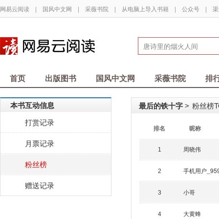
网易云阅读
|
国风中文网
|
采薇书院
|
从电脑上导入书籍
|
公众号
|
渠
首页
出版图书
国风中文网
采薇书院
排
本书互动信息
最后的铁十字
粉丝榜TO
>
打赏记录
排名
昵称
月票记录
周晓伟
1
粉丝榜
手机用户_95
2
赠送记录
小哥
3
大黄蜂
4