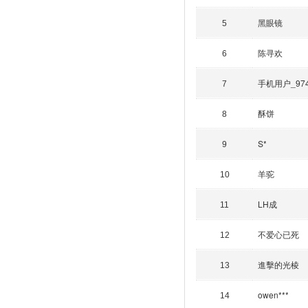
黑眼镜
5
陈寻欢
6
手机用户_97
7
酥饼
8
S*
9
羊驼
10
LH成
11
不爱心已死
12
進擊的光棱
13
owen***
14