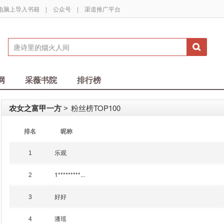
电脑上导入书籍
|
公众号
|
渠道推广平台
网
采薇书院
排行榜
农女之富甲一方
粉丝榜TOP100
>
排名
昵称
乐观
1
1*********...
2
好好
3
潘瑶
4