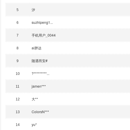
汐
5
suzhipeng1...
6
手机用户_0044
7
ai胖达
8
随遇而安#
9
?*********...
10
jamen***
11
大**
12
ColorsN***
13
yu*
14