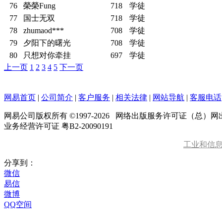
76
榮榮Fung
718
学徒
77
国士无双
718
学徒
78
zhumaod***
708
学徒
79
夕阳下的曙光
708
学徒
80
只想对你牵挂
697
学徒
上一页
1
2
3
4
5
下一页
网易首页
|
公司简介
|
客户服务
|
相关法律
|
网站导航
|
客服电话
网易公司版权所有 ©1997-
2026
网络出版服务许可证（总）网出证
业务经营许可证 粤B2-20090191
工业和信
分享到：
微信
易信
微博
QQ空间