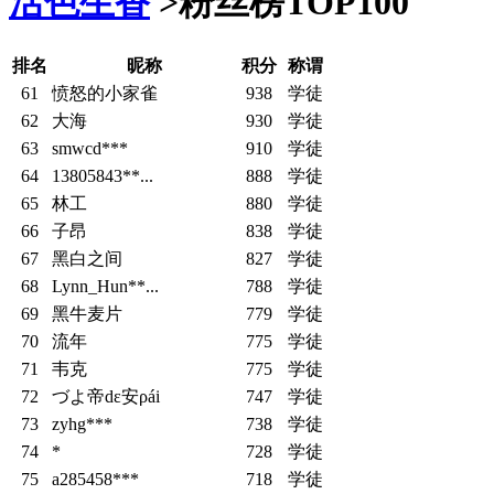
活色生香
>
粉丝榜TOP100
排名
昵称
积分
称谓
61
愤怒的小家雀
938
学徒
62
大海
930
学徒
63
smwcd***
910
学徒
64
13805843**...
888
学徒
65
林工
880
学徒
66
子昂
838
学徒
67
黑白之间
827
学徒
68
Lynn_Hun**...
788
学徒
69
黑牛麦片
779
学徒
70
流年
775
学徒
71
韦克
775
学徒
72
づよ帝dε安ρái
747
学徒
73
zyhg***
738
学徒
74
*
728
学徒
75
a285458***
718
学徒