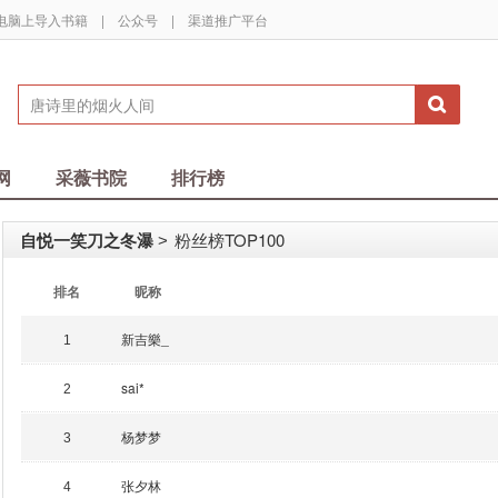
电脑上导入书籍
|
公众号
|
渠道推广平台
网
采薇书院
排行榜
自悦一笑刀之冬瀑
粉丝榜TOP100
>
排名
昵称
新吉樂_
1
sai*
2
杨梦梦
3
张夕林
4