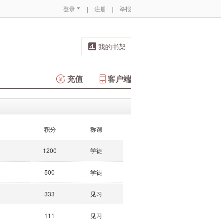
登录
|
注册
|
举报
我的书架
充值
客户端
积分
称谓
1200
学徒
500
学徒
333
见习
111
见习