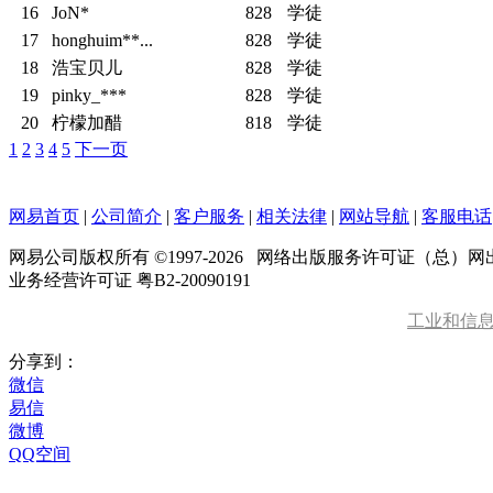
16
JoN*
828
学徒
17
honghuim**...
828
学徒
18
浩宝贝儿
828
学徒
19
pinky_***
828
学徒
20
柠檬加醋
818
学徒
1
2
3
4
5
下一页
网易首页
|
公司简介
|
客户服务
|
相关法律
|
网站导航
|
客服电话
网易公司版权所有 ©1997-
2026
网络出版服务许可证（总）网出证
业务经营许可证 粤B2-20090191
工业和信
分享到：
微信
易信
微博
QQ空间