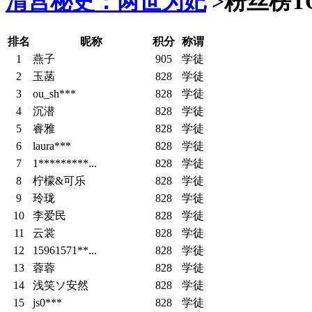
清宫秘史：两世为妃
>
粉丝榜TO
排名
昵称
积分
称谓
1
燕子
905
学徒
2
玉菡
828
学徒
3
ou_sh***
828
学徒
4
沉潜
828
学徒
5
睿雅
828
学徒
6
laura***
828
学徒
7
1*********...
828
学徒
8
柠檬&可乐
828
学徒
9
玲珑
828
学徒
10
李爱民
828
学徒
11
云裳
828
学徒
12
15961571**...
828
学徒
13
蓉蓉
828
学徒
14
浅笑ソ安然
828
学徒
15
js0***
828
学徒