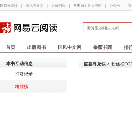
网易云阅读
|
国风中文网
|
采薇书院
|
从电脑上导入书籍
|
公众号
|
渠
首页
出版图书
国风中文网
采薇书院
排
本书互动信息
盗墓寻龙诀
粉丝榜TOP
>
打赏记录
粉丝榜