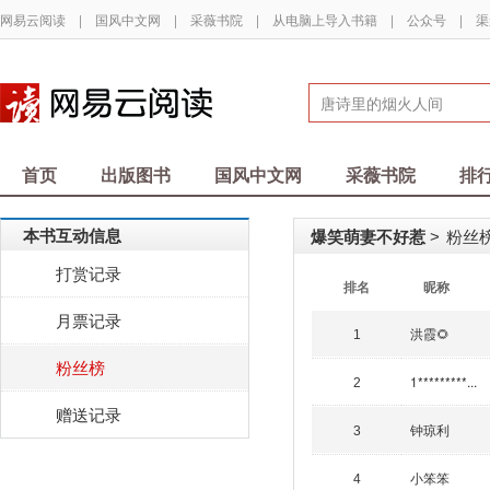
网易云阅读
|
国风中文网
|
采薇书院
|
从电脑上导入书籍
|
公众号
|
渠
首页
出版图书
国风中文网
采薇书院
排
本书互动信息
爆笑萌妻不好惹
粉丝榜
>
打赏记录
排名
昵称
月票记录
洪霞🌻
1
粉丝榜
1*********...
2
赠送记录
钟琼利
3
小笨笨
4