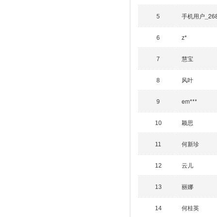
手机用户_26
5
z*
6
慧宝
7
风叶
8
em***
9
颖思
10
何新珍
11
云儿
12
丽娜
13
何桂英
14