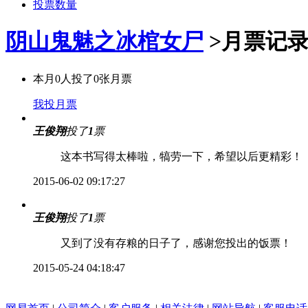
投票数量
阴山鬼魅之冰棺女尸
>
月票记
本月
0
人投了
0
张月票
我投月票
王俊翔
投了
1
票
这本书写得太棒啦，犒劳一下，希望以后更精彩！
2015-06-02 09:17:27
王俊翔
投了
1
票
又到了没有存粮的日子了，感谢您投出的饭票！
2015-05-24 04:18:47