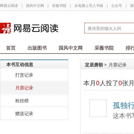
网易云阅读
|
国风中文网
|
采薇书院
|
从电脑上导入书籍
|
公众号
|
渠
首页
出版图书
国风中文网
采薇书院
排
本书互动信息
定居唐朝
月票记录
>
打赏记录
本月
0
人投了
0
张
月票记录
粉丝榜
孤独
赠送记录
这本书