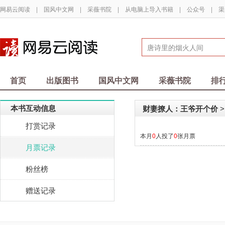
网易云阅读
|
国风中文网
|
采薇书院
|
从电脑上导入书籍
|
公众号
|
渠
首页
出版图书
国风中文网
采薇书院
排
本书互动信息
财妻撩人：王爷开个价
>
打赏记录
本月
0
人投了
0
张月票
月票记录
粉丝榜
赠送记录