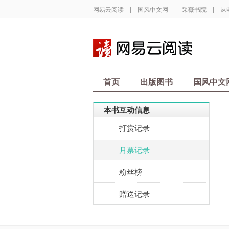
网易云阅读
|
国风中文网
|
采薇书院
|
从
首页
出版图书
国风中文
本书互动信息
打赏记录
月票记录
粉丝榜
赠送记录