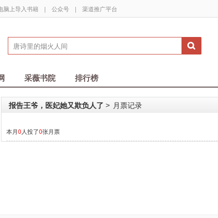
电脑上导入书籍
|
公众号
|
渠道推广平台
网
采薇书院
排行榜
报告王爷，医妃她又欺负人了
月票记录
>
本月
0
人投了
0
张月票