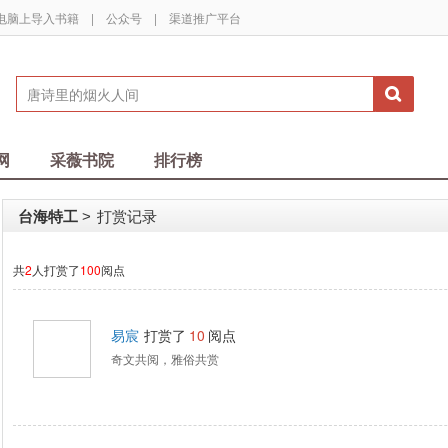
电脑上导入书籍
|
公众号
|
渠道推广平台
网
采薇书院
排行榜
台海特工
打赏记录
>
共
2
人打赏了
100
阅点
易宸
打赏了
10
阅点
奇文共阅，雅俗共赏