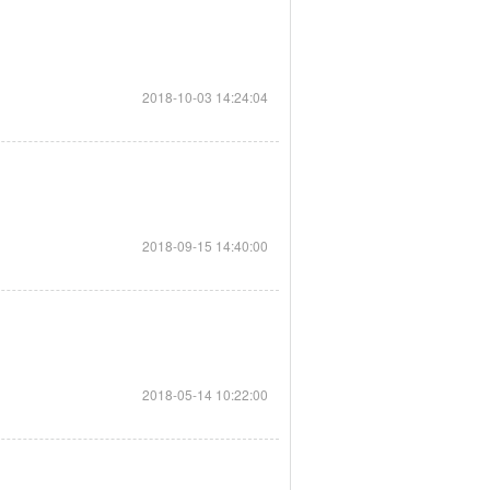
2018-10-03 14:24:04
2018-09-15 14:40:00
2018-05-14 10:22:00