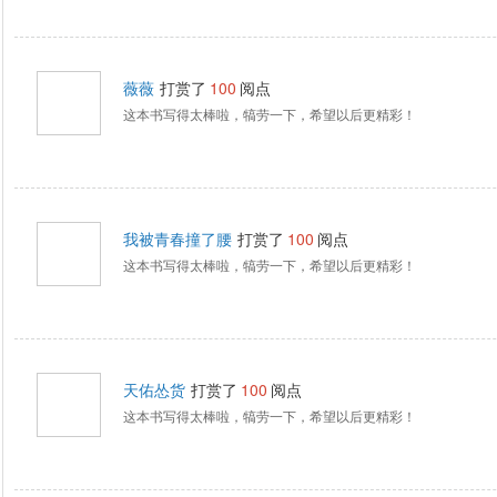
薇薇
打赏了
100
阅点
这本书写得太棒啦，犒劳一下，希望以后更精彩！
我被青春撞了腰
打赏了
100
阅点
这本书写得太棒啦，犒劳一下，希望以后更精彩！
天佑怂货
打赏了
100
阅点
这本书写得太棒啦，犒劳一下，希望以后更精彩！