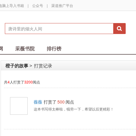
电脑上导入书籍
|
公众号
|
渠道推广平台
网
采薇书院
排行榜
橙子的故事
打赏记录
>
共
4
人打赏了
3200
阅点
薇薇
打赏了
500
阅点
这本书写得太棒啦，犒劳一下，希望以后更精彩！