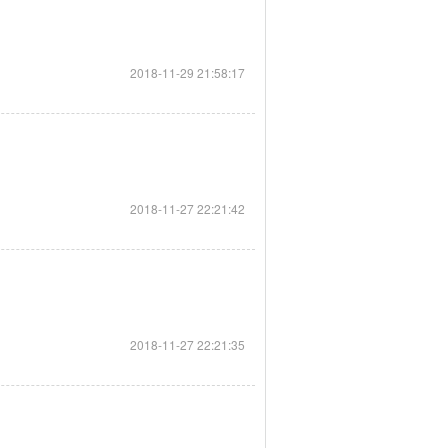
2018-11-29 21:58:17
2018-11-27 22:21:42
2018-11-27 22:21:35