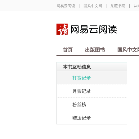
网易云阅读
|
国风中文网
|
采薇书院
|
从
首页
出版图书
国风中文
本书互动信息
打赏记录
月票记录
粉丝榜
赠送记录