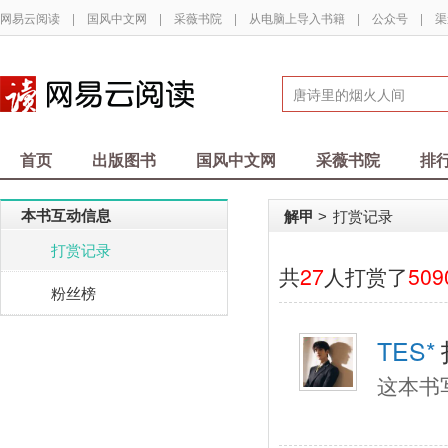
网易云阅读
|
国风中文网
|
采薇书院
|
从电脑上导入书籍
|
公众号
|
渠
首页
出版图书
国风中文网
采薇书院
排
本书互动信息
解甲
打赏记录
>
打赏记录
共
27
人打赏了
509
粉丝榜
TES*
这本书