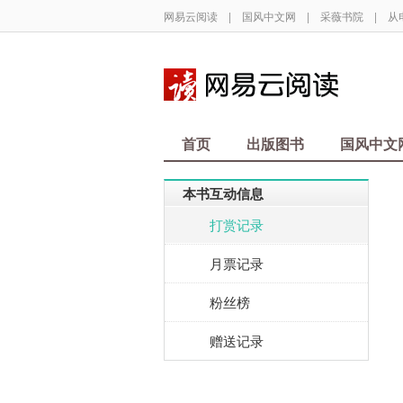
网易云阅读
|
国风中文网
|
采薇书院
|
从
首页
出版图书
国风中文
本书互动信息
打赏记录
月票记录
粉丝榜
赠送记录