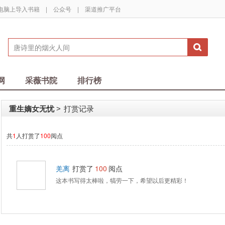
电脑上导入书籍
|
公众号
|
渠道推广平台
网
采薇书院
排行榜
重生嫡女无忧
打赏记录
>
共
1
人打赏了
100
阅点
羌离
打赏了
100
阅点
这本书写得太棒啦，犒劳一下，希望以后更精彩！