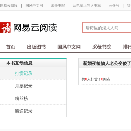
网易云阅读
|
国风中文网
|
采薇书院
|
从电脑上导入书籍
|
公众号
|
渠
首页
出版图书
国风中文网
采薇书院
排
本书互动信息
新婚夜植物人老公变傻
打赏记录
共
0
人打赏了
0
阅点
月票记录
粉丝榜
赠送记录