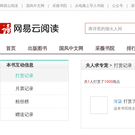
网易云阅读
|
国风中文网
|
采薇书院
|
从电脑上导入书籍
|
公众号
|
渠
首页
出版图书
国风中文网
采薇书院
排
本书互动信息
夫人求专宠
打赏记录
>
打赏记录
共
1
人打赏了
1000
阅点
月票记录
粉丝榜
泠柒
打赏
这本书写得
赠送记录