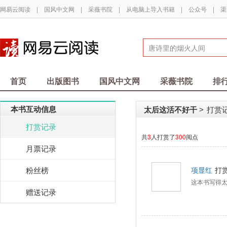
网易云阅读
|
国风中文网
|
采薇书院
|
从电脑上导入书籍
|
公众号
|
渠
首页
出版图书
国风中文网
采薇书院
排
本书互动信息
太后这活不好干
打赏
>
打赏记录
共
3
人打赏了
300
阅点
月票记录
粉丝榜
项显红
打
这本书写得
赠送记录