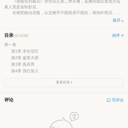
《谁能笑到最后》求生综艺第二季开播，直播间观众发现天仙
素人竟是金秋影后。
全都把她当花瓶，认定她手不能提肩不能抗，谁知针线活、薅
野菜、爬树、识菌类样样都行，就连徒手攀岩也不在话下。
展开
别的女星都是惊艳众人，唯独龙芝节是惊讶所有人。
看她在娱乐圈玩的风生水起，却不跟他相认，随宇珩慌了。
目录
助攻儿子被迫出场，拉着第一天见面的亲爹跪下：妈咪，我们
倒序
(共142章)
错了。
第一卷
第1章 求生综艺
第2章 鉴茶大师
第3章 面具男
第4章 强行加入
更多目录
评论
写评论