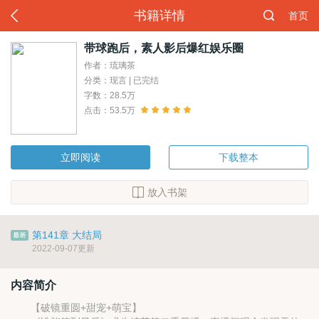
书籍详情
首页
带球跑后，素人影后爆红娱乐圈
作者：琉璃茶
分类：现言 | 已完结
字数：28.5万
点击：53.5万
立即阅读
下载整本
放入书架
第141章 大结局
2022-09-07更新
内容简介
【破镜重圆+甜宠+萌宝】