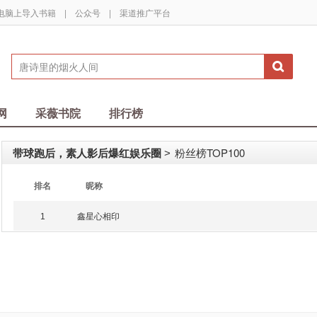
电脑上导入书籍
|
公众号
|
渠道推广平台
网
采薇书院
排行榜
带球跑后，素人影后爆红娱乐圈
粉丝榜TOP100
>
排名
昵称
鑫星心相印
1