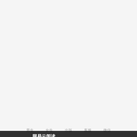
男生
女生
出版
客服
微信
网易云阅读