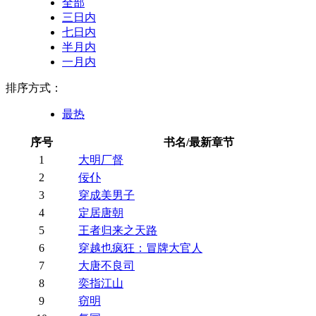
全部
三日内
七日内
半月内
一月内
排序方式：
最热
序号
书名/最新章节
1
大明厂督
2
佞仆
3
穿成美男子
4
定居唐朝
5
王者归来之天路
6
穿越也疯狂：冒牌大官人
7
大唐不良司
8
奕指江山
9
窃明