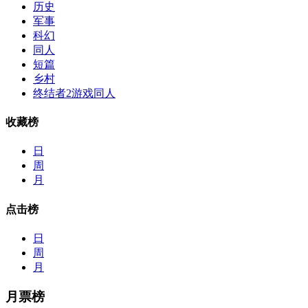
历史
军事
科幻
同人
短篇
乡村
终结者2游戏同人
收藏榜
日
周
月
点击榜
日
周
月
月票榜