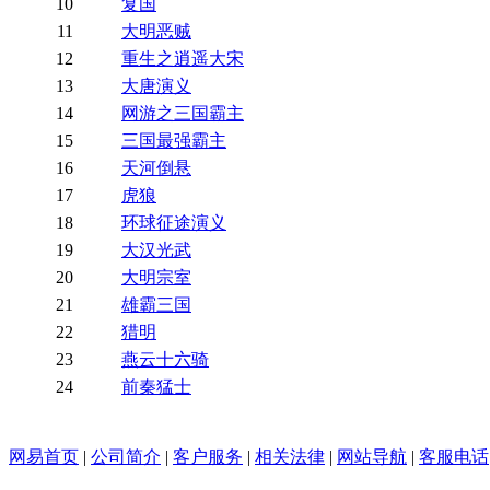
10
复国
11
大明恶贼
12
重生之逍遥大宋
13
大唐演义
14
网游之三国霸主
15
三国最强霸主
16
天河倒悬
17
虎狼
18
环球征途演义
19
大汉光武
20
大明宗室
21
雄霸三国
22
猎明
23
燕云十六骑
24
前秦猛士
网易首页
|
公司简介
|
客户服务
|
相关法律
|
网站导航
|
客服电话