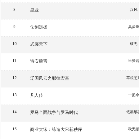
皇业
汉风
8
仗剑远扬
臭蛋
9
式廓天下
破无
10
诗安魏晋
半缘
11
辽国风云之耶律宏基
草根芝
12
凡人传
一把
13
罗马全面战争与罗马时代
笔墨纸
14
商业大宋：缔造大宋新秩序
秋无
15