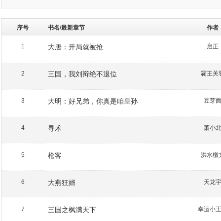
序号
书名/最新章节
作者
大唐：开局就被抢
启正
1
三国，我刘辩绝不退位
霸王关
2
大明：好兄弟，你真是咱皇孙
豆芽
3
寻术
萧小
4
枪客
洪水檄
5
大燕狂婿
天龙
6
三国之枫满天下
幸运小
7