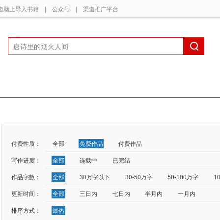
电脑上导入书籍
|
公众号
|
渠道推广平台
付费性质：
全部
免费作品
付费作品
写作进度：
全部
连载中
已完结
作品字数：
全部
30万字以下
30-50万字
50-100万字
1
更新时间：
全部
三日内
七日内
半月内
一月内
排序方式：
最热