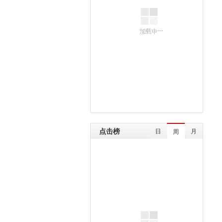
点击榜
日
月
周