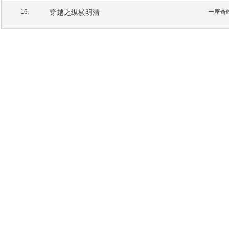
穿越之纵横明清
一座奇
16