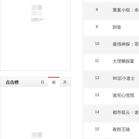
重案小组：杀
8
卸妆
9
最强神探：罪
10
大理卿探案
11
90后小道士
12
点击榜
日
月
周
诡宅心慌慌
13
都市疑云：迷
14
夜郎王陵
15