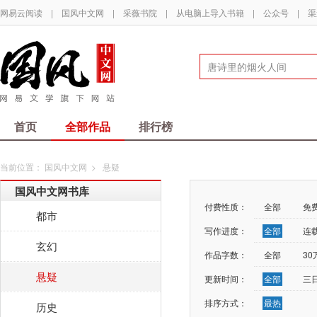
网易云阅读
|
国风中文网
|
采薇书院
|
从电脑上导入书籍
|
公众号
|
渠
首页
全部作品
排行榜
当前位置：
国风中文网
>
悬疑
国风中文网书库
付费性质：
全部
免
都市
写作进度：
全部
连
玄幻
作品字数：
全部
3
悬疑
更新时间：
全部
三
排序方式：
最热
历史