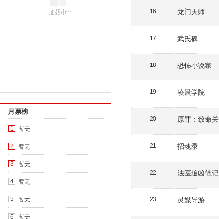
龙门天师
16
武氏碑
17
恐怖小说家
18
凌晨学院
19
月票榜
原罪：致命关
20
暂无
1
招魂录
暂无
21
2
暂无
3
法医追凶笔记
22
暂无
4
暂无
灵媒导游
5
23
暂无
6