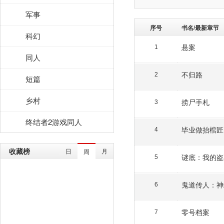
军事
序号
书名/最新章节
科幻
悬案
1
同人
不归路
2
短篇
乡村
捞尸手札
3
终结者2游戏同人
毕业做抬棺匠
4
收藏榜
日
月
周
谜底：我的盗
5
鬼道传人：神
6
零号档案
7