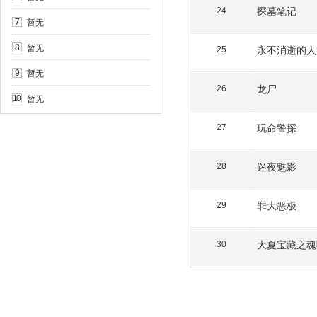
探墓笔记
24
暂无
7
暂无
8
永不消逝的人
25
暂无
9
龙尸
26
暂无
10
玩命警探
27
迷夜魅影
28
罪大恶极
29
大夏宝藏之魂
30